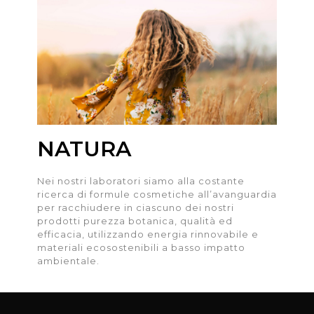
NATURA
Nei nostri laboratori siamo alla costante
ricerca di formule cosmetiche all’avanguardia
per racchiudere in ciascuno dei nostri
prodotti purezza botanica, qualità ed
efficacia, utilizzando energia rinnovabile e
materiali ecosostenibili a basso impatto
ambientale.