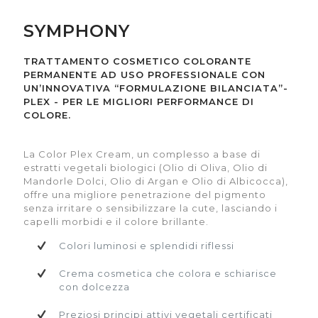
TRATTAMENTO COSMETICO COLORANTE
TRATTAMENTO COSMETICO COLORANTE
SYMPHONY
PERMANENTE AD USO PROFESSIONALE CON
PERMANENTE AD USO PROFESSIONALE CON
UN’INNOVATIVA “FORMULAZIONE
UN’INNOVATIVA “FORMULAZIONE
TRATTAMENTO COSMETICO COLORANTE
BILANCIATA”- PLEX - PER LE MIGLIORI
BILANCIATA”- PLEX - PER LE MIGLIORI
PERMANENTE AD USO PROFESSIONALE CON
PERFORMANCE DI COLORE.
PERFORMANCE DI COLORE.
UN’INNOVATIVA “FORMULAZIONE BILANCIATA”-
PLEX - PER LE MIGLIORI PERFORMANCE DI
COLORE.
La Color Plex Cream, un complesso a base di
La Color Plex Cream, un complesso a base di
estratti vegetali biologici (Olio di Oliva, Olio di
estratti vegetali biologici (Olio di Oliva, Olio di
Mandorle Dolci, Olio di Argan e Olio di
Mandorle Dolci, Olio di Argan e Olio di
La Color Plex Cream, un complesso a base di
Albicocca), offre una migliore penetrazione del
Albicocca), offre una migliore penetrazione del
estratti vegetali biologici (Olio di Oliva, Olio di
pigmento senza irritare o sensibilizzare la cute,
pigmento senza irritare o sensibilizzare la cute,
Mandorle Dolci, Olio di Argan e Olio di Albicocca),
lasciando i capelli morbidi e il colore brillante.
lasciando i capelli morbidi e il colore brillante.
offre una migliore penetrazione del pigmento
senza irritare o sensibilizzare la cute, lasciando i
Colori luminosi e splendidi riflessi
Colori luminosi e splendidi riflessi
capelli morbidi e il colore brillante.
Crema cosmetica che colora e schiarisce
Crema cosmetica che colora e schiarisce
Colori luminosi e splendidi riflessi
con dolcezza
con dolcezza
Crema cosmetica che colora e schiarisce
Preziosi principi attivi vegetali certificati
Preziosi principi attivi vegetali certificati
con dolcezza
BIO
BIO
Preziosi principi attivi vegetali certificati