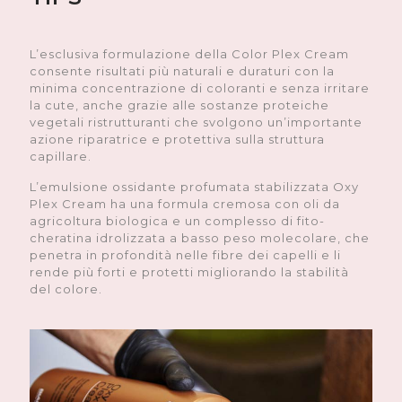
L’esclusiva formulazione della Color Plex
Cream consente risultati più naturali e
duraturi con la minima concentrazione di
L’esclusiva formulazione della Color Plex Cream
coloranti e senza irritare la cute, anche
consente risultati più naturali e duraturi con la
grazie alle sostanze proteiche vegetali
minima concentrazione di coloranti e senza irritare
ristrutturanti che svolgono
la cute, anche grazie alle sostanze proteiche
un’importante azione riparatrice e
vegetali ristrutturanti che svolgono un’importante
protettiva sulla struttura capillare.
azione riparatrice e protettiva sulla struttura
capillare.
L’emulsione ossidante profumata
stabilizzata Oxy Plex Cream ha una
L’emulsione ossidante profumata stabilizzata Oxy
formula cremosa con oli da agricoltura
Plex Cream ha una formula cremosa con oli da
biologica e un complesso di fito-
agricoltura biologica e un complesso di fito-
cheratina idrolizzata a basso peso
cheratina idrolizzata a basso peso molecolare, che
molecolare, che penetra in profondità
penetra in profondità nelle fibre dei capelli e li
nelle fibre dei capelli e li rende più forti
rende più forti e protetti migliorando la stabilità
e protetti migliorando la stabilità del
del colore.
colore.