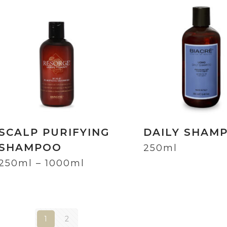
SCALP PURIFYING
DAILY SHAM
SHAMPOO
250ml
250ml – 1000ml
1
2