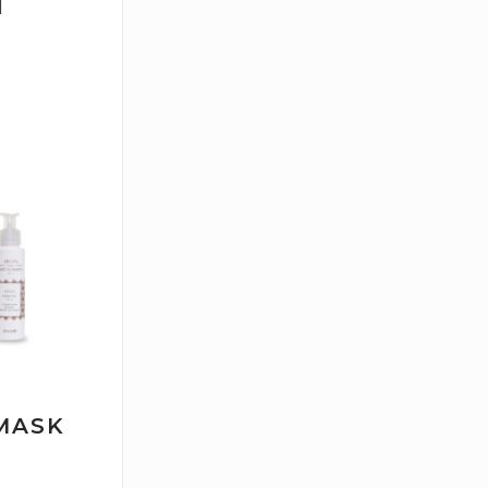
l
MASK