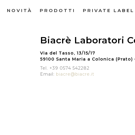
NOVITÀ
PRODOTTI
PRIVATE LABEL
Biacrè Laboratori C
Via del Tasso, 13/15/17
59100 Santa Maria a Colonica (Prato) –
Tel. +39 0574 542282
Email:
biacre@biacre.it