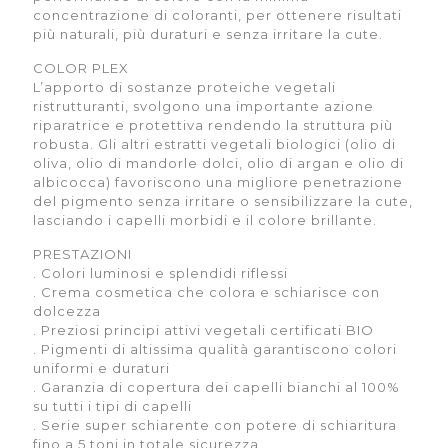
concentrazione di coloranti, per ottenere risultati
più naturali, più duraturi e senza irritare la cute.
COLOR PLEX
L’apporto di sostanze proteiche vegetali
ristrutturanti, svolgono una importante azione
riparatrice e protettiva rendendo la struttura più
robusta. Gli altri estratti vegetali biologici (olio di
oliva, olio di mandorle dolci, olio di argan e olio di
albicocca) favoriscono una migliore penetrazione
del pigmento senza irritare o sensibilizzare la cute,
lasciando i capelli morbidi e il colore brillante.
PRESTAZIONI
. Colori luminosi e splendidi riflessi
. Crema cosmetica che colora e schiarisce con
dolcezza
. Preziosi principi attivi vegetali certificati BIO
. Pigmenti di altissima qualità garantiscono colori
uniformi e duraturi
. Garanzia di copertura dei capelli bianchi al 100%
su tutti i tipi di capelli
. Serie super schiarente con potere di schiaritura
fino a 5 toni in totale sicurezza