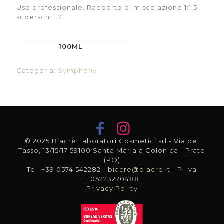
Uso professionale. Rapporto di miscelazione 1:1,5 –
supersch. 1:2
100ML
Categoria:
Symphony
© 2025 Biacrè Laboratori Cosmetici srl - Via del
Tasso, 13/15/17 59100 Santa Maria a Colonica - Prato
(PO)
Tel. +39 0574 542282 -
biacre@biacre.it
- P. Iva
IT05223270488
Privacy Policy