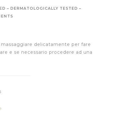
TED – DERMATOLOGICALLY TESTED –
IENTS
i, massaggiare delicatamente per fare
uare e se necessario procedere ad una
6
e