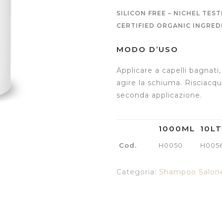
SILICON FREE – NICHEL TES
CERTIFIED ORGANIC INGRED
MODO D’USO
Applicare a capelli bagnat
agire la schiuma. Risciacq
seconda applicazione.
1000ML
10LT
Cod.
H0050
H005
Categoria:
Shampoo Salon