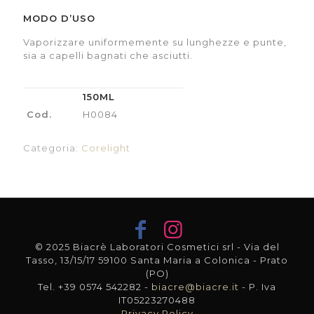
MODO D’USO
Vaporizzare uniformemente su lunghezze e punte,
sia a capelli bagnati che asciutti.
150ML
Cod.
H0084
Categoria:
Corelight
© 2025 Biacrè Laboratori Cosmetici srl - Via del
Tasso, 13/15/17 59100 Santa Maria a Colonica - Prato
(PO)
Tel. +39 0574 542282 -
biacre@biacre.it
- P. Iva
IT05223270488
Privacy Policy