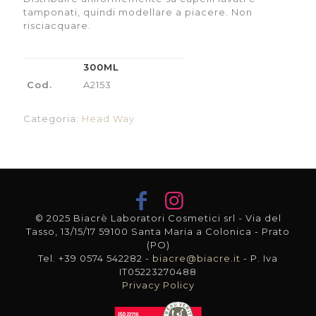
tamponati, quindi modellare a piacere. Non
risciacquare.
300ML
Cod.
A2153
Categoria:
Head Way
© 2025 Biacrè Laboratori Cosmetici srl - Via del
Tasso, 13/15/17 59100 Santa Maria a Colonica - Prato
(PO)
Tel. +39 0574 542282 -
biacre@biacre.it
- P. Iva
IT05223270488
Privacy Policy