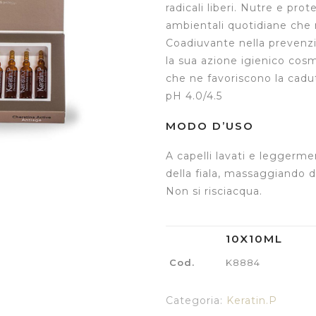
radicali liberi. Nutre e pro
ambientali quotidiane che 
Coadiuvante nella prevenzio
la sua azione igienico cos
che ne favoriscono la cadu
pH 4.0/4.5
MODO D’USO
A capelli lavati e leggerme
della fiala, massaggiando 
Non si risciacqua.
10X10ML
Cod.
K8884
Categoria:
Keratin.P