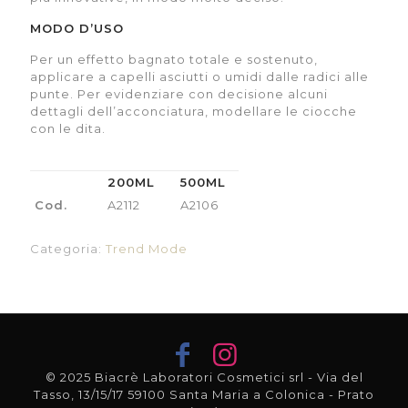
MODO D’USO
Per un effetto bagnato totale e sostenuto,
applicare a capelli asciutti o umidi dalle radici alle
punte. Per evidenziare con decisione alcuni
dettagli dell’acconciatura, modellare le ciocche
con le dita.
200ML
500ML
Cod.
A2112
A2106
Categoria:
Trend Mode
© 2025 Biacrè Laboratori Cosmetici srl - Via del
Tasso, 13/15/17 59100 Santa Maria a Colonica - Prato