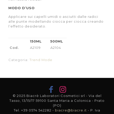
MODO D’USO
Applicare sui capelli umidi o asciutti dalle radici
alle punte modellando ciocca per ciocca creando
l’effetto desiderato.
150ML
500ML
Cod.
A2109
A2104
Categoria:
Trend Mode
© 2025 Biacrè Laboratori Cosmetici srl - Via del
Tasso, 13/15/17 59100 Santa Maria a Colonica - Prato
(PO)
Tel. +39 0574 542282 -
biacre@biacre.it
- P. Iva