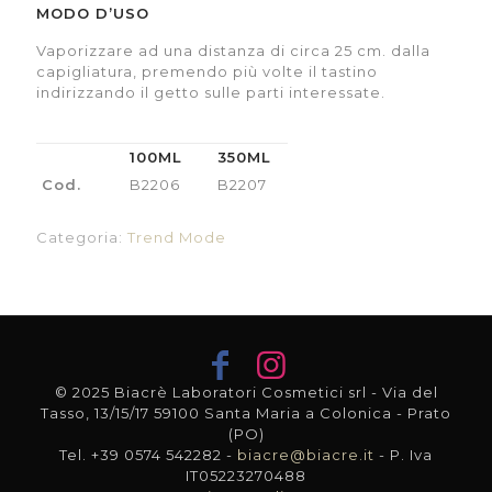
MODO D’USO
Vaporizzare ad una distanza di circa 25 cm. dalla
capigliatura, premendo più volte il tastino
indirizzando il getto sulle parti interessate.
100ML
350ML
Cod.
B2206
B2207
Categoria:
Trend Mode
© 2025 Biacrè Laboratori Cosmetici srl - Via del
Tasso, 13/15/17 59100 Santa Maria a Colonica - Prato
(PO)
Tel. +39 0574 542282 -
biacre@biacre.it
- P. Iva
IT05223270488