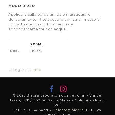
MODO D’USO
Applicare sulla barba umida e massaggiare
delicatamente. Risciacquare con cura. In caso di
contatto con gli occhi, sciacquare
abbondantemente con acqua.
200ML
Cod.
H0067
Categoria:
Uomo
© 2025 Biacrè Laboratori Cosmetici srl - Via del
Tasso, 13/15/17 59100 Santa Maria a Colonica - Prato
(PO)
Tel. +39 0574 542282 -
biacre@biacre.it
- P. Iva
IT05223270488