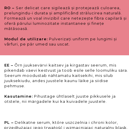
RO –
Ser delicat care sigilează și protejează culoarea,
prelungindu-i durata și amplificând strălucirea naturală.
Formează un voal invizibil care netezește fibra capilară și
oferă părului luminozitate instantanee și finețe
mătăsoasă.
Modul de utilizare:
Pulverizați uniform pe lungimi și
vârfuri, pe păr umed sau uscat.
EE –
Õrn juuksevärvi kaitsev ja kirgastav seerum, mis
pikendab väevi kestvust ja toob esile selle loomuliku sära.
Seerum moodustab nähtamatu kaitsekihi, mis silub
juuksekiudu, andes juustele kaunu läike ja siidise
pehmuse.
Kasutamine:
Pihustage ühtlaselt juuste pikkusele ja
otstele, nii märgadele kui ka kuivadele juustele.
PL –
Delikatne serum, które uszczelnia i chroni kolor,
przedłużając jego trwałość i wzmacniając naturalny blask.