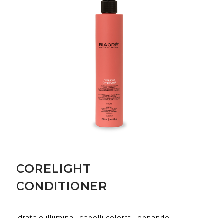
CORELIGHT
CONDITIONER
Idrata e illumina i capelli colorati, donando