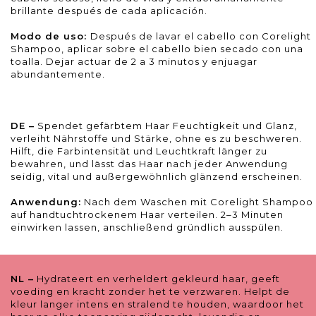
brillante después de cada aplicación.
Modo de uso:
Después de lavar el cabello con Corelight
Shampoo, aplicar sobre el cabello bien secado con una
toalla. Dejar actuar de 2 a 3 minutos y enjuagar
abundantemente.
DE –
Spendet gefärbtem Haar Feuchtigkeit und Glanz,
verleiht Nährstoffe und Stärke, ohne es zu beschweren.
Hilft, die Farbintensität und Leuchtkraft länger zu
bewahren, und lässt das Haar nach jeder Anwendung
seidig, vital und außergewöhnlich glänzend erscheinen.
Anwendung:
Nach dem Waschen mit Corelight Shampoo
auf handtuchtrockenem Haar verteilen. 2–3 Minuten
einwirken lassen, anschließend gründlich ausspülen.
NL –
Hydrateert en verheldert gekleurd haar, geeft
voeding en kracht zonder het te verzwaren. Helpt de
kleur langer intens en stralend te houden, waardoor het