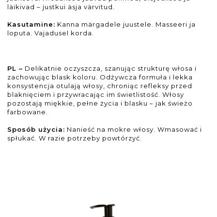
läikivad – justkui äsja värvitud.
Kasutamine:
Kanna märgadele juustele. Masseeri ja
loputa. Vajadusel korda.
PL –
Delikatnie oczyszcza, szanując strukturę włosa i
zachowując blask koloru. Odżywcza formuła i lekka
konsystencja otulają włosy, chroniąc refleksy przed
blaknięciem i przywracając im świetlistość. Włosy
pozostają miękkie, pełne życia i blasku – jak świeżo
farbowane.
Sposób użycia:
Nanieść na mokre włosy. Wmasować i
spłukać. W razie potrzeby powtórzyć.