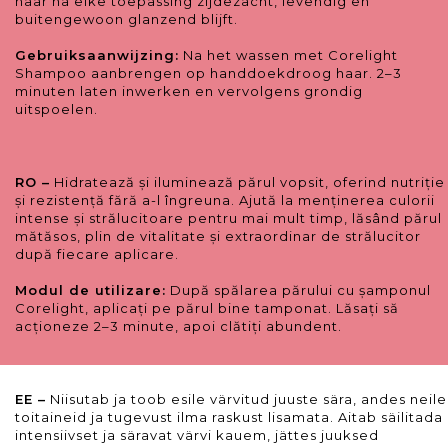
haar na elke toepassing zijdezacht, levendig en
buitengewoon glanzend blijft.
Gebruiksaanwijzing:
Na het wassen met Corelight
Shampoo aanbrengen op handdoekdroog haar. 2–3
minuten laten inwerken en vervolgens grondig
uitspoelen.
RO –
Hidratează și iluminează părul vopsit, oferind nutriție
și rezistență fără a-l îngreuna. Ajută la menținerea culorii
intense și strălucitoare pentru mai mult timp, lăsând părul
mătăsos, plin de vitalitate și extraordinar de strălucitor
după fiecare aplicare.
Modul de utilizare:
După spălarea părului cu șamponul
Corelight, aplicați pe părul bine tamponat. Lăsați să
acționeze 2–3 minute, apoi clătiți abundent.
EE –
Niisutab ja toob esile värvitud juuste sära, andes neile
toitaineid ja tugevust ilma raskust lisamata. Aitab säilitada
intensiivset ja säravat värvi kauem, jättes juuksed