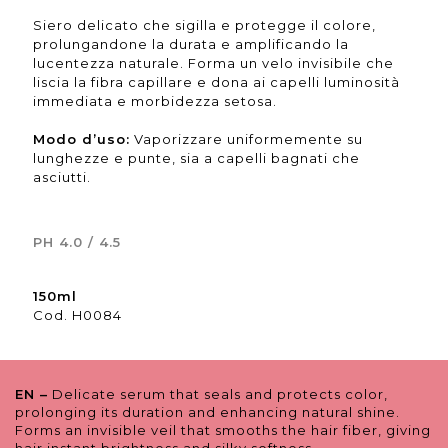
Siero delicato che sigilla e protegge il colore,
prolungandone la durata e amplificando la
lucentezza naturale. Forma un velo invisibile che
liscia la fibra capillare e dona ai capelli luminosità
immediata e morbidezza setosa.
Modo d’uso:
Vaporizzare uniformemente su
lunghezze e punte, sia a capelli bagnati che
asciutti.
PH 4.0 / 4.5
150ml
Cod. H0084
EN –
Delicate serum that seals and protects color,
prolonging its duration and enhancing natural shine.
Forms an invisible veil that smooths the hair fiber, giving