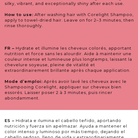
silky, vibrant, and exceptionally shiny after each use.
How to use:
After washing hair with Corelight Shampoo,
apply to towel-dried hair. Leave on for 2–3 minutes, then
rinse thoroughly.
FR –
Hydrate et illumine les cheveux colorés, apportant
nutrition et force sans les alourdir. Aide à maintenir une
couleur intense et lumineuse plus longtemps, laissant la
chevelure soyeuse, pleine de vitalité et
extraordinairement brillante après chaque application.
Mode d’emploi:
Après avoir lavé les cheveux avec le
Shampooing Corelight, appliquer sur cheveux bien
essorés. Laisser poser 2 à 3 minutes, puis rincer
abondamment.
ES –
Hidrata e ilumina el cabello teñido, aportando
nutrición y fuerza sin apelmazar. Ayuda a mantener el
color intenso y luminoso por más tiempo, dejando el
cabello sedoso, lleno de vida y extraordinariamente