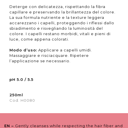
Deterge con delicatezza, rispettando la fibra
capillare e preservando la brillantezza del colore.
La sua formula nutriente e la texture leggera
accarezzano i capelli, proteggendo i riflessi dallo
sbiadimento e risvegliando la luminosità del
colore. I capelli restano morbidi, vitali e pieni di
luce, come appena colorati.
Modo d’uso:
Applicare a capelli umidi.
Massaggiare e risciacquare. Ripetere
l’applicazione se necessario.
pH 5.0 / 5.5
250ml
Cod. H0080
EN –
Gently cleanses while respecting the hair fiber and