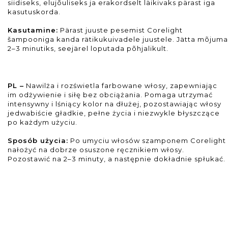
siidiseks, elujõuliseks ja erakordselt läikivaks pärast iga
kasutuskorda.
Kasutamine:
Pärast juuste pesemist Corelight
šampooniga kanda rätikukuivadele juustele. Jätta mõjuma
2–3 minutiks, seejärel loputada põhjalikult.
PL –
Nawilża i rozświetla farbowane włosy, zapewniając
im odżywienie i siłę bez obciążania. Pomaga utrzymać
intensywny i lśniący kolor na dłużej, pozostawiając włosy
jedwabiście gładkie, pełne życia i niezwykle błyszczące
po każdym użyciu.
Sposób użycia:
Po umyciu włosów szamponem Corelight
nałożyć na dobrze osuszone ręcznikiem włosy.
Pozostawić na 2–3 minuty, a następnie dokładnie spłukać.