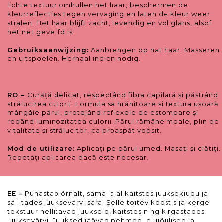
lichte textuur omhullen het haar, beschermen de
kleurreflecties tegen vervaging en laten de kleur weer
stralen. Het haar blijft zacht, levendig en vol glans, alsof
het net geverfd is.
Gebruiksaanwijzing:
Aanbrengen op nat haar. Masseren
en uitspoelen. Herhaal indien nodig.
RO –
Curăță delicat, respectând fibra capilară și păstrând
strălucirea culorii. Formula sa hrănitoare și textura ușoară
mângâie părul, protejând reflexele de estompare și
redând luminozitatea culorii. Părul rămâne moale, plin de
vitalitate și strălucitor, ca proaspăt vopsit.
Mod de utilizare:
Aplicați pe părul umed. Masați și clătiți.
Repetați aplicarea dacă este necesar.
EE –
Puhastab õrnalt, samal ajal kaitstes juuksekiudu ja
säilitades juuksevärvi sära. Selle toitev koostis ja kerge
tekstuur hellitavad juukseid, kaitstes ning kirgastades
juuksevärvi. Juuksed jäävad pehmed, elujõulised ja