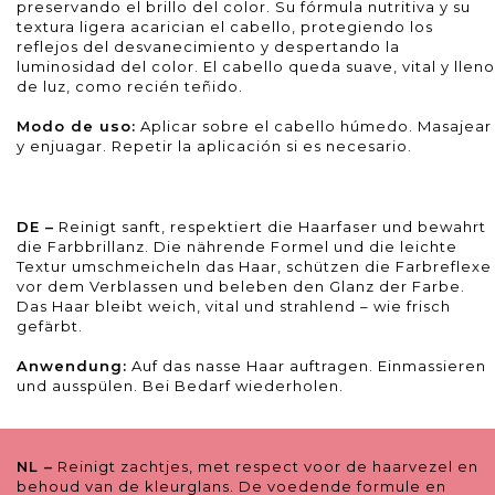
preservando el brillo del color. Su fórmula nutritiva y su
textura ligera acarician el cabello, protegiendo los
reflejos del desvanecimiento y despertando la
luminosidad del color. El cabello queda suave, vital y lleno
de luz, como recién teñido.
Modo de uso:
Aplicar sobre el cabello húmedo. Masajear
y enjuagar. Repetir la aplicación si es necesario.
DE –
Reinigt sanft, respektiert die Haarfaser und bewahrt
die Farbbrillanz. Die nährende Formel und die leichte
Textur umschmeicheln das Haar, schützen die Farbreflexe
vor dem Verblassen und beleben den Glanz der Farbe.
Das Haar bleibt weich, vital und strahlend – wie frisch
gefärbt.
Anwendung:
Auf das nasse Haar auftragen. Einmassieren
und ausspülen. Bei Bedarf wiederholen.
NL –
Reinigt zachtjes, met respect voor de haarvezel en
behoud van de kleurglans. De voedende formule en