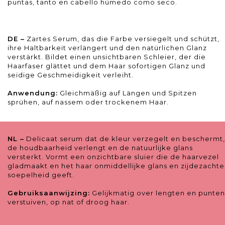
puntas, tanto en cabello húmedo como seco.
DE –
Zartes Serum, das die Farbe versiegelt und schützt,
ihre Haltbarkeit verlängert und den natürlichen Glanz
verstärkt. Bildet einen unsichtbaren Schleier, der die
Haarfaser glättet und dem Haar sofortigen Glanz und
seidige Geschmeidigkeit verleiht.
Anwendung:
Gleichmäßig auf Längen und Spitzen
sprühen, auf nassem oder trockenem Haar.
NL –
Delicaat serum dat de kleur verzegelt en beschermt,
de houdbaarheid verlengt en de natuurlijke glans
versterkt. Vormt een onzichtbare sluier die de haarvezel
gladmaakt en het haar onmiddellijke glans en zijdezachte
soepelheid geeft.
Gebruiksaanwijzing:
Gelijkmatig over lengten en punten
verstuiven, op nat of droog haar.