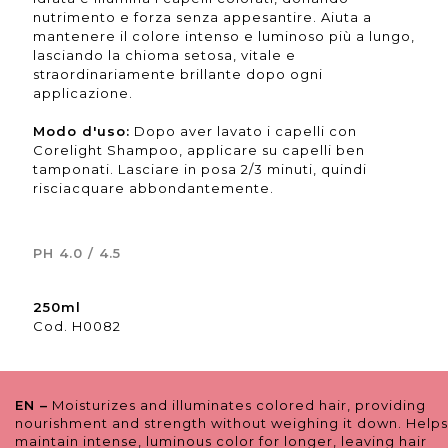
nutrimento e forza senza appesantire. Aiuta a
mantenere il colore intenso e luminoso più a lungo,
lasciando la chioma setosa, vitale e
straordinariamente brillante dopo ogni
applicazione.
Modo d'uso:
Dopo aver lavato i capelli con
Corelight Shampoo, applicare su capelli ben
tamponati. Lasciare in posa 2/3 minuti, quindi
risciacquare abbondantemente.
PH 4.0 / 4.5
250ml
Cod. H0082
EN –
Moisturizes and illuminates colored hair, providing
nourishment and strength without weighing it down. Helps
maintain intense, luminous color for longer, leaving hair