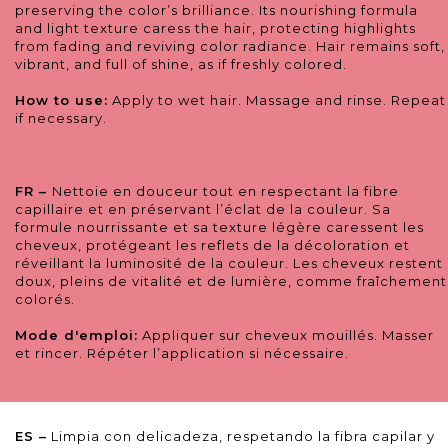
preserving the color’s brilliance. Its nourishing formula
and light texture caress the hair, protecting highlights
from fading and reviving color radiance. Hair remains soft,
vibrant, and full of shine, as if freshly colored.
How to use:
Apply to wet hair. Massage and rinse. Repeat
if necessary.
FR –
Nettoie en douceur tout en respectant la fibre
capillaire et en préservant l’éclat de la couleur. Sa
formule nourrissante et sa texture légère caressent les
cheveux, protégeant les reflets de la décoloration et
réveillant la luminosité de la couleur. Les cheveux restent
doux, pleins de vitalité et de lumière, comme fraîchement
colorés.
Mode d'emploi:
Appliquer sur cheveux mouillés. Masser
et rincer. Répéter l’application si nécessaire.
ES –
Limpia con delicadeza, respetando la fibra capilar y