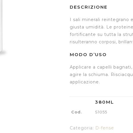
DESCRIZIONE
I sali minerali reintegrano 
giusta umidità. Le protein
fortificante su tutta la stru
risulteranno corposi, brillant
MODO D’USO
Applicare a capelli bagnat
agire la schiuma. Risciac
applicazione.
380ML
Cod.
S1055
Categoria:
D-fense