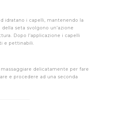
ed idratano i capelli, mantenendo la
e della seta svolgono un’azione
ttura. Dopo l’applicazione i capelli
i e pettinabili.
i, massaggiare delicatamente per fare
quare e procedere ad una seconda