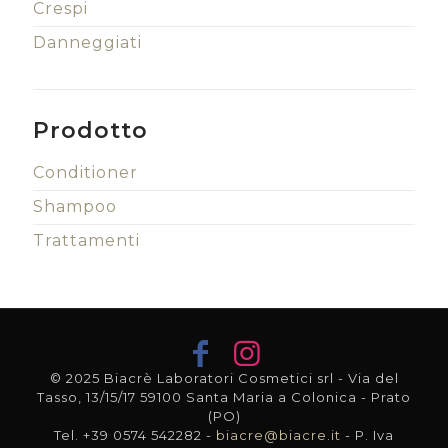
Crespi
Danneggiati
Prodotto
Conditioner
Shampoo
Trattamenti
© 2025 Biacrè Laboratori Cosmetici srl - Via del
Tasso, 13/15/17 59100 Santa Maria a Colonica - Prato
(PO)
Tel. +39 0574 542282 -
biacre@biacre.it
- P. Iva