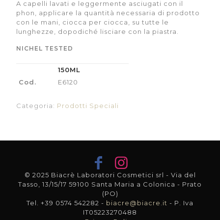
A capelli lavati e leggermente asciugati con il
phon, applicare la quantità necessaria di prodotto
con le mani, ciocca per ciocca, su tutte le
lunghezze, dopodiché lisciare con la piastra.
NICHEL TESTED
150ML
Cod.
E6120
Categoria:
Prodotti Speciali
© 2025 Biacrè Laboratori Cosmetici srl - Via del
Tasso, 13/15/17 59100 Santa Maria a Colonica - Prato
(PO)
Tel. +39 0574 542282 -
biacre@biacre.it
- P. Iva
IT05223270488